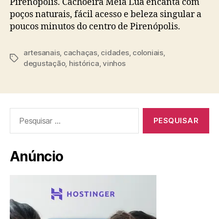
Pirenópolis. Cachoeira Meia Lua encanta com
poços naturais, fácil acesso e beleza singular a
poucos minutos do centro de Pirenópolis.
artesanais
,
cachaças
,
cidades
,
coloniais
,
Tags
degustação
,
histórica
,
vinhos
Pesquisar
por:
Anúncio