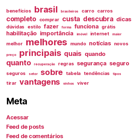
brasil
benefícios
carro
carros
brasileiros
completo
custa
descubra
dicas
comprar
fazer
funciona
dúvidas
estilo
grátis
forma
habilitação
importância
internet
imóvel
maior
melhores
notícias
melhor
mundo
novos
principais
quais
quando
preço
quanto
segurança
seguro
regras
recuperação
sobre
seguros
tabela
tendências
setor
tipos
vantagens
tirar
viver
vinhos
Meta
Acessar
Feed de posts
Feed de comentários