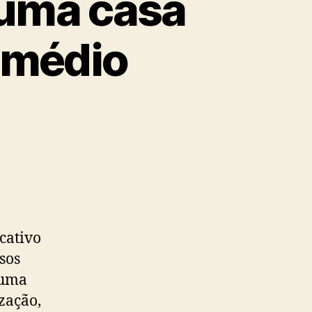
 uma casa
 médio
cativo
sos
 uma
zação,