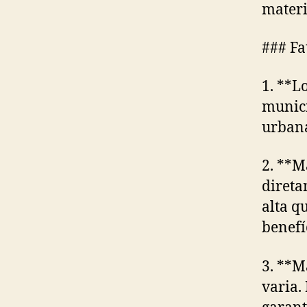
materi
### Fa
1. **L
munici
urbana
2. **M
direta
alta q
benefí
3. **M
varia.