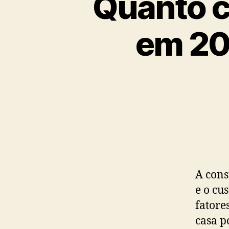
Quanto c
em 20
A cons
e o cu
fatore
casa p