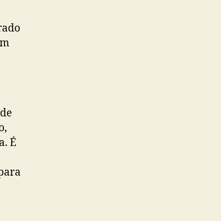
rado
em
ode
o,
a. É
para