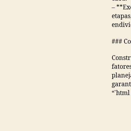
– **Ex
etapas
endivi
### Co
Constr
fatore
planej
garant
“`html