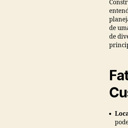
Constr
entend
planej
de uma
de div
princi
Fa
Cu
Loca
pode