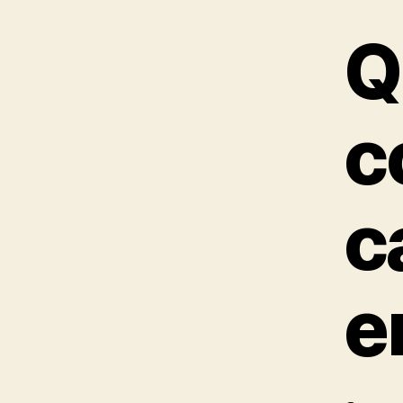
Q
c
c
e