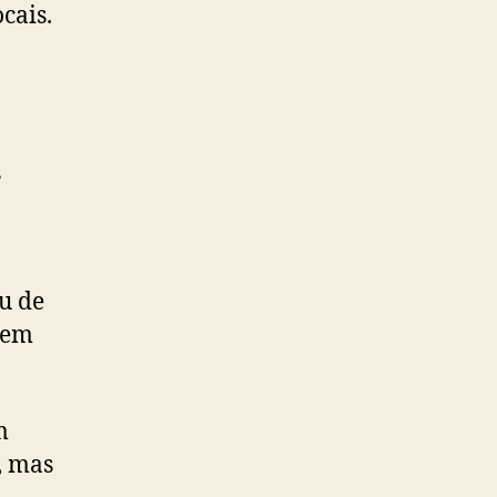
cais.
s
ou de
cem
m
, mas