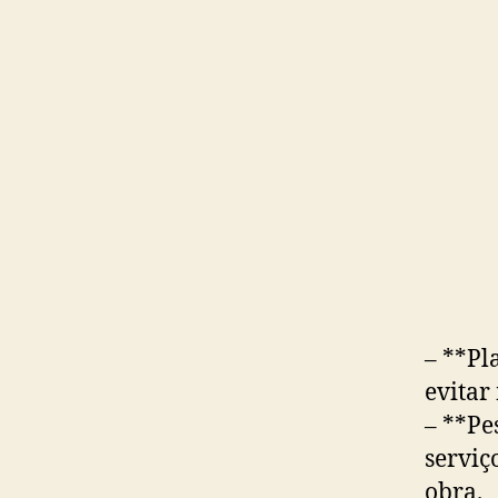
– **Pl
evitar
– **Pe
serviç
obra.