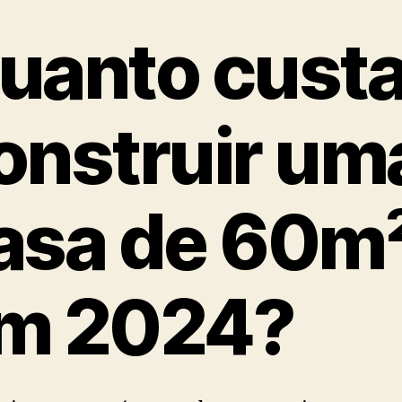
uanto cust
onstruir um
asa de 60m
m 2024?