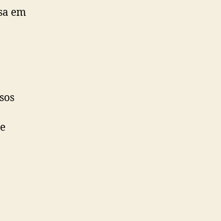
asa em
sos
 e