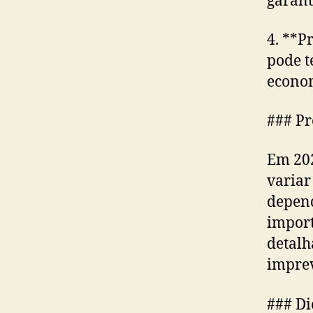
garant
4. **P
pode t
econom
### Pr
Em 202
variar
depend
import
detalh
imprev
### Di