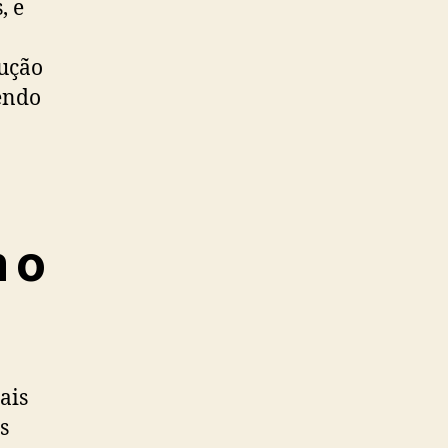
, e
rução
endo
 o
ais
s