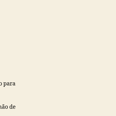
o para
mão de