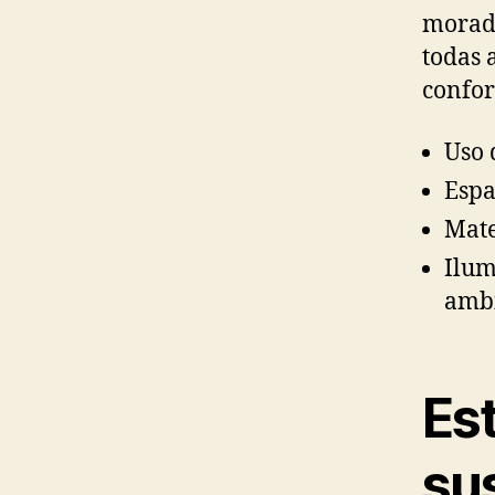
morado
todas 
confor
Uso 
Espa
Mate
Ilum
ambi
Est
su