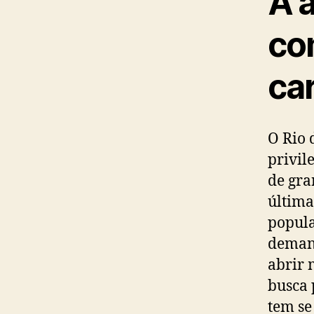
A 
co
ca
O Rio 
privil
de gra
última
popula
deman
abrir 
busca 
tem se