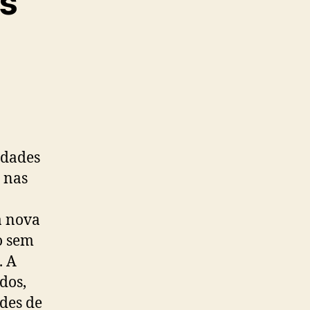
s
edades
 nas
a nova
o sem
. A
dos,
des de