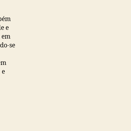
mbém
e e
m em
do-se
bem
 e