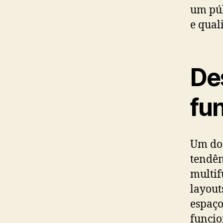
um púb
e qual
Des
fu
Um dos
tendên
multif
layout
espaço
funcio