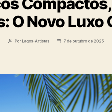
os Compactos,
: O Novo Luxo 
Por
Lagos-Artistas
7 de outubro de 2025
Autor
Data
do
de
post
publicação