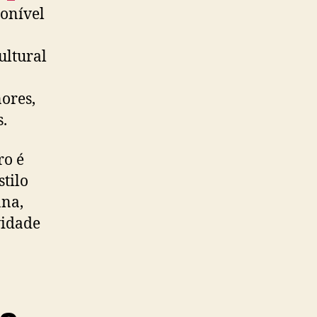
onível
ultural
ores,
.
ro é
stilo
ana,
vidade