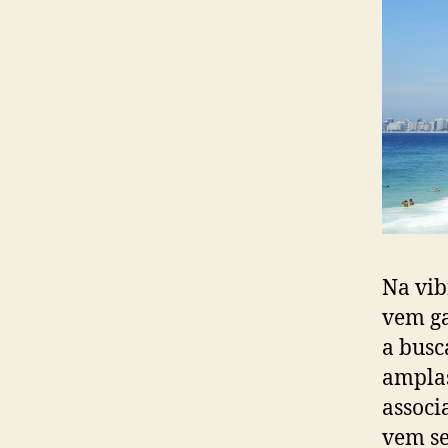
Na vib
vem ga
a busc
amplas
associ
vem se