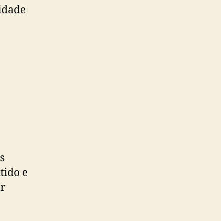
idade
s
tido e
ar