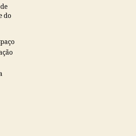
nde
e do
spaço
ação
a