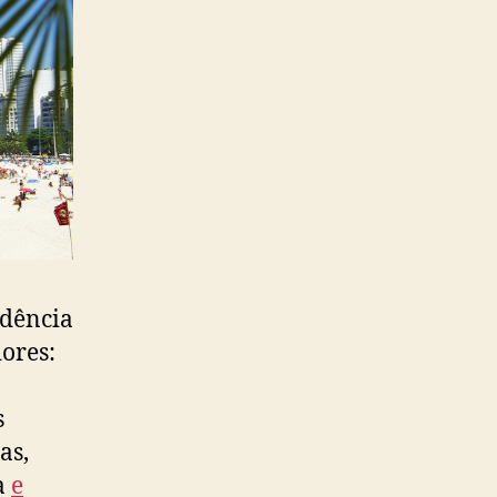
ndência
ores:
s
as,
a
e