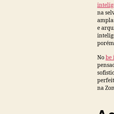
inteli
na sel
amplas
e arqu
inteli
porém 
No
be 
pensad
sofist
perfei
na Zon