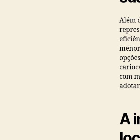
Além d
repres
eficiê
menor 
opções
carioc
com me
adotan
A 
lo