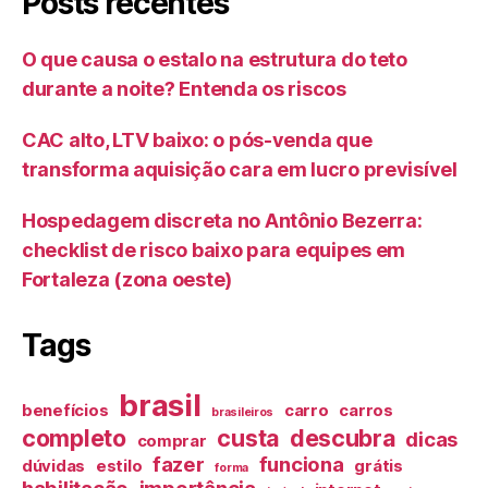
Posts recentes
O que causa o estalo na estrutura do teto
durante a noite? Entenda os riscos
CAC alto, LTV baixo: o pós-venda que
transforma aquisição cara em lucro previsível
Hospedagem discreta no Antônio Bezerra:
checklist de risco baixo para equipes em
Fortaleza (zona oeste)
Tags
brasil
benefícios
carro
carros
brasileiros
completo
custa
descubra
dicas
comprar
fazer
funciona
dúvidas
estilo
grátis
forma
habilitação
importância