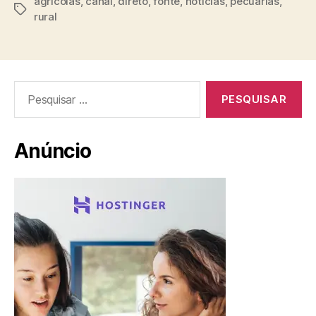
agrícolas
,
canal
,
direto
,
fonte
,
notícias
,
pecuárias
,
Tags
rural
Pesquisar
por:
Anúncio