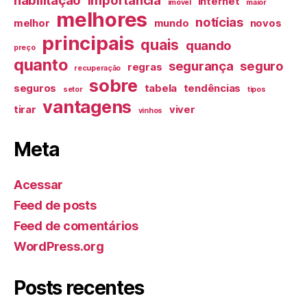
internet
imóvel
maior
melhores
notícias
melhor
mundo
novos
principais
quais
quando
preço
quanto
segurança
seguro
regras
recuperação
sobre
seguros
tabela
tendências
setor
tipos
vantagens
tirar
viver
vinhos
Meta
Acessar
Feed de posts
Feed de comentários
WordPress.org
Posts recentes