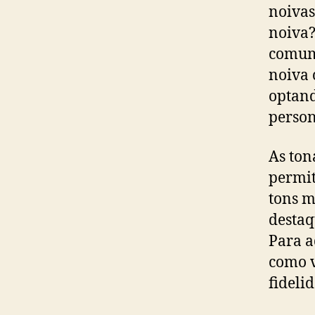
noivas
noiva?
comum,
noiva 
optand
person
As ton
permit
tons m
destaq
Para a
como v
fideli