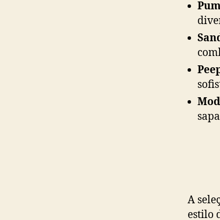
Pum
dive
Sand
comb
Peep
sofi
Mode
sapa
A sele
estilo