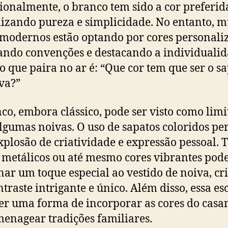
ionalmente, o branco tem sido a cor preferid
izando pureza e simplicidade. No entanto, m
 modernos estão optando por cores personali
ndo convenções e destacando a individualid
o que paira no ar é: “Que cor tem que ser o s
va?”
co, embora clássico, pode ser visto como limi
lgumas noivas. O uso de sapatos coloridos pe
plosão de criatividade e expressão pessoal. 
, metálicos ou até mesmo cores vibrantes po
nar um toque especial ao vestido de noiva, c
traste intrigante e único. Além disso, essa es
er uma forma de incorporar as cores do cas
enagear tradições familiares.