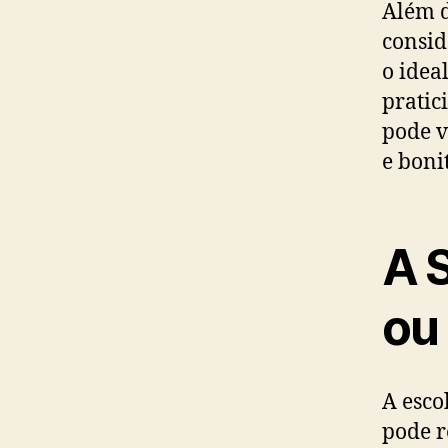
Além d
consid
o idea
pratic
pode v
e boni
A 
ou
A esco
pode r