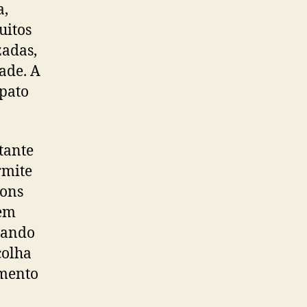
a,
uitos
zadas,
ade. A
apato
tante
rmite
Tons
dem
riando
colha
amento