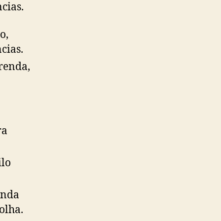
cias.
o,
cias.
renda,
ra
ilo
inda
olha.