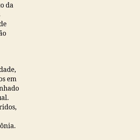
to da
s
de
tão
idade,
tos em
anhado
al.
ridos,
ônia.