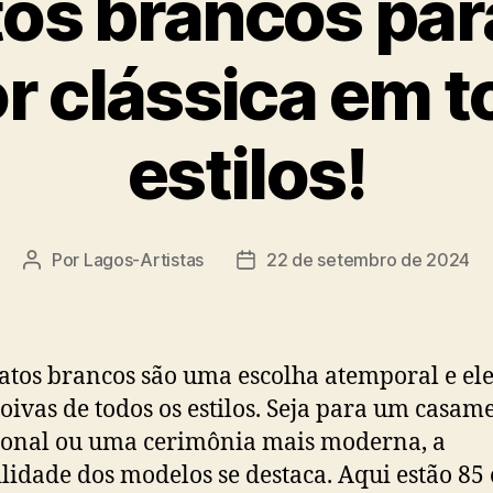
os brancos para
r clássica em t
estilos!
Por
Lagos-Artistas
22 de setembro de 2024
Autor
Data
do
de
post
publicação
atos brancos são uma escolha atemporal e el
oivas de todos os estilos. Seja para um casam
ional ou uma cerimônia mais moderna, a
ilidade dos modelos se destaca. Aqui estão 85