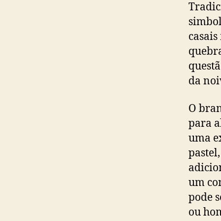
Tradic
simbol
casais
quebra
questã
da noi
O bran
para a
uma ex
pastel
adicio
um con
pode s
ou hom