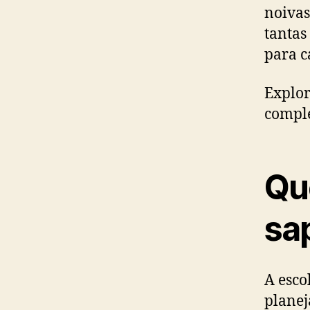
noivas
tantas
para 
Explor
comple
Qu
sa
A esco
planej