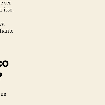
e ser
 isso,
iva
fiante
co
?
que