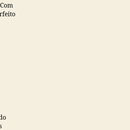
. Com
rfeito
 do
s