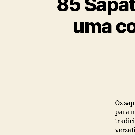
85 Sapat
uma co
Os sap
para n
tradic
versat