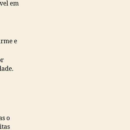
ível em
arme e
or
dade.
as o
itas