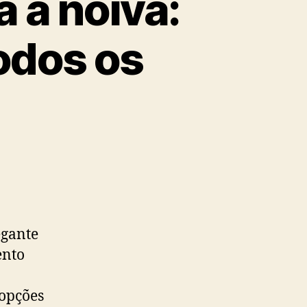
 a noiva:
odos os
egante
ento
 opções