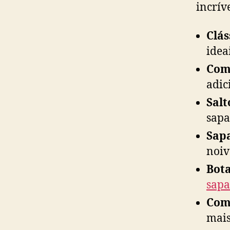
incrív
Clás
idea
Com
adic
Salt
sapa
Sapa
noiv
Bota
sapa
Com 
mais