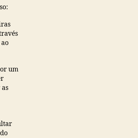
so:
iras
través
 ao
por um
er
 as
ultar
 do