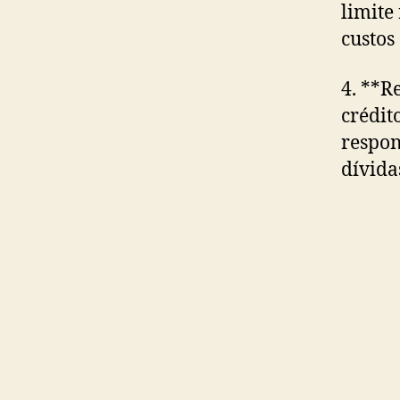
limite
custos
4. **R
crédit
respon
dívida