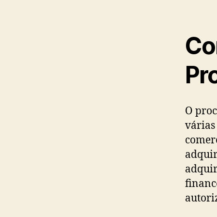
Co
Pr
O proc
várias
comerc
adquir
adquir
financ
autori