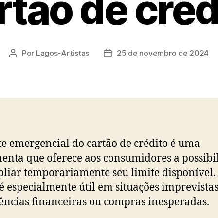
rtão de créd
Por
Lagos-Artistas
25 de novembro de 2024
Autor
Data
do
de
post
publicação
te emergencial do cartão de crédito é uma
enta que oferece aos consumidores a possibi
liar temporariamente seu limite disponível.
é especialmente útil em situações imprevista
ncias financeiras ou compras inesperadas.