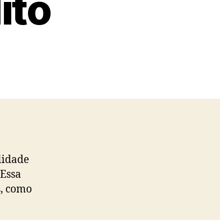
ito
lidade
 Essa
s, como