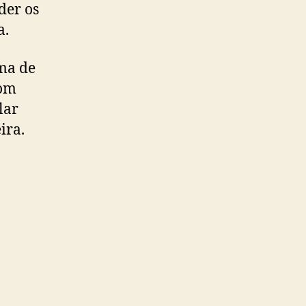
der os
a.
ma de
com
lar
ira.