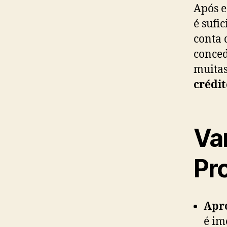
Após e
é sufi
conta 
conced
muitas
crédit
Va
Pr
Apr
é im