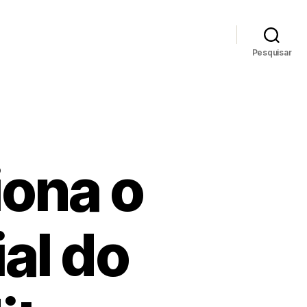
Pesquisar
iona o
al do