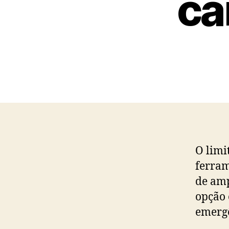
ca
O limi
ferram
de amp
opção 
emergê