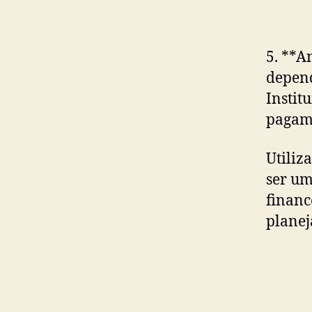
5. **A
depend
Instit
pagame
Utiliz
ser um
financ
planej