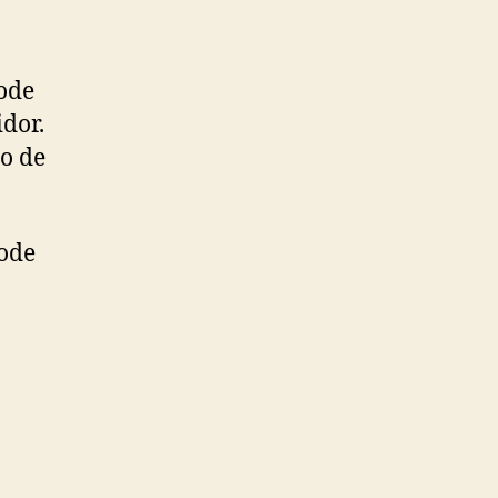
pode
dor.
co de
pode