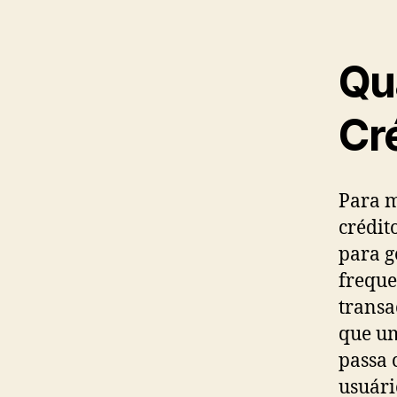
Qu
Cr
Para m
crédit
para g
freque
transa
que um
passa 
usuári