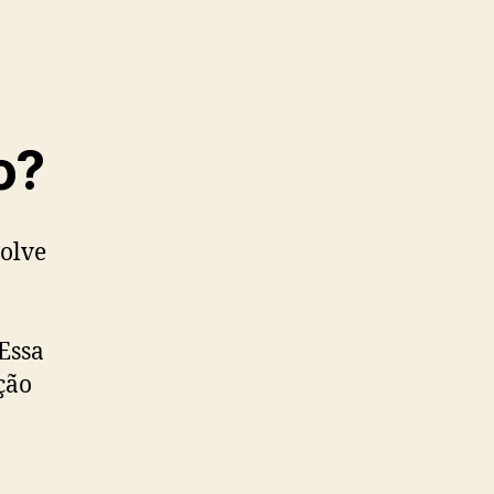
o?
volve
Essa
ção