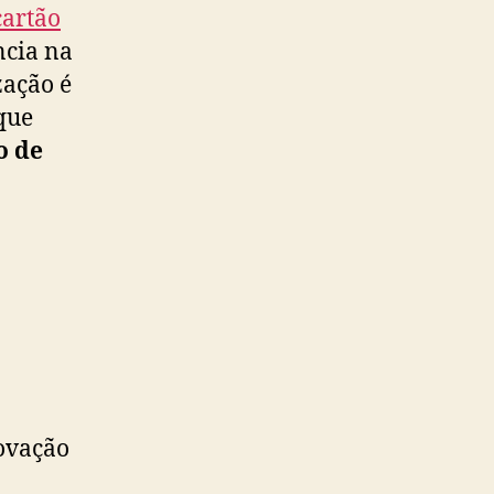
cartão
ncia na
zação é
que
o de
ovação