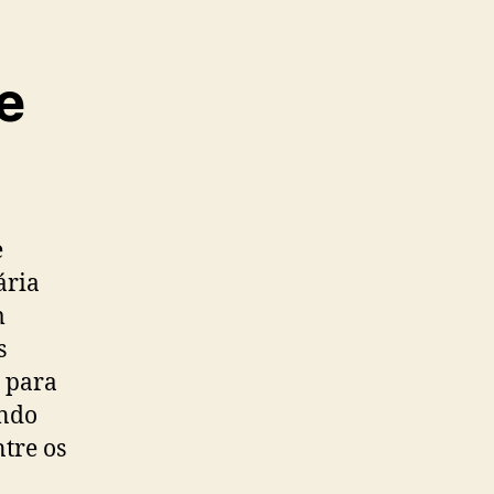
e
e
ária
m
s
a para
ando
ntre os