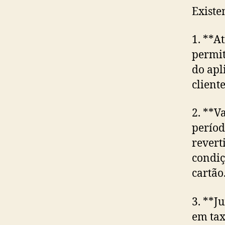
Existe
1. **A
permit
do apl
cliente
2. **V
períod
revert
condiç
cartão
3. **J
em tax