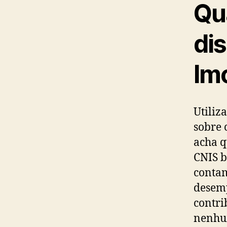
Qu
di
Imo
Utiliz
sobre 
acha q
CNIS b
contam
desem
contri
nenhum