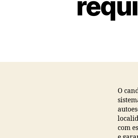
requ
O cand
sistem
autoes
locali
com es
e garan