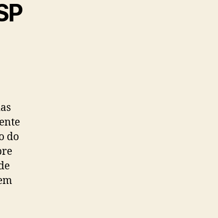
SP
das
ente
o do
pre
de
sem