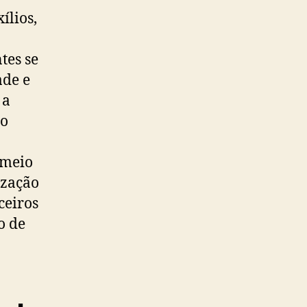
ílios,
tes se
ade e
 a
do
 meio
ização
ceiros
o de