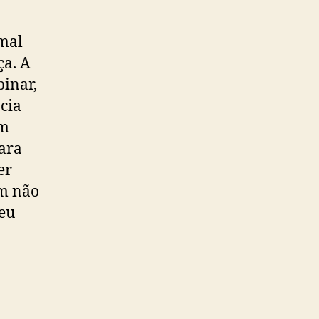
rmal
ça. A
binar,
cia
em
para
er
em não
seu
.