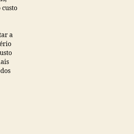
 custo
tar a
ério
custo
ais
 dos