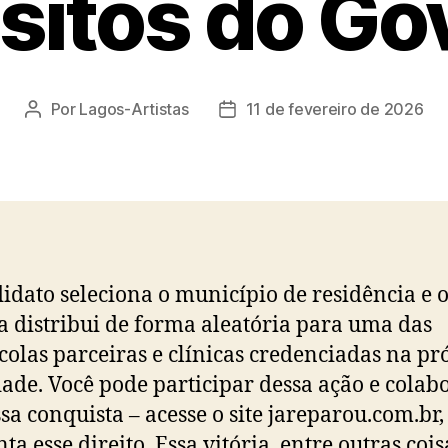
isitos do Go
Por
Lagos-Artistas
11 de fevereiro de 2026
Autor
Data
do
de
post
publicação
idato seleciona o município de residência e 
a distribui de forma aleatória para uma das
colas parceiras e clínicas credenciadas na pr
dade. Você pode participar dessa ação e colab
sa conquista – acesse o site jareparou.com.br,
ta esse direito. Essa vitória, entre outras cois