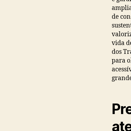
amplia
de con
susten
valori
vida d
dos Tr
para o
acessí
grande
Pr
at