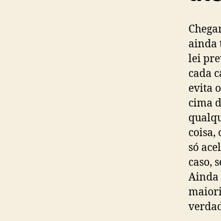
Chegam
ainda 
lei pr
cada c
evita 
cima d
qualqu
coisa,
só ace
caso, 
Ainda 
maiori
verdad