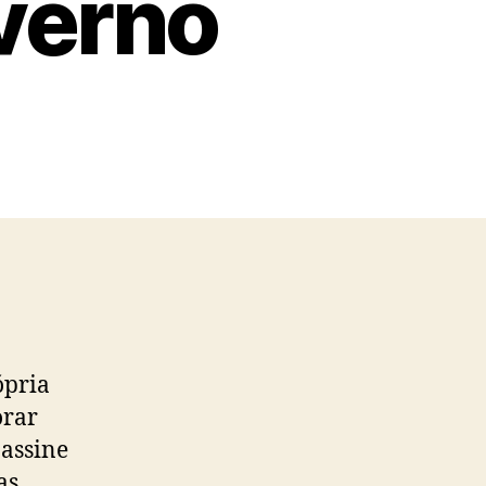
verno
o
ópria
orar
 assine
as,