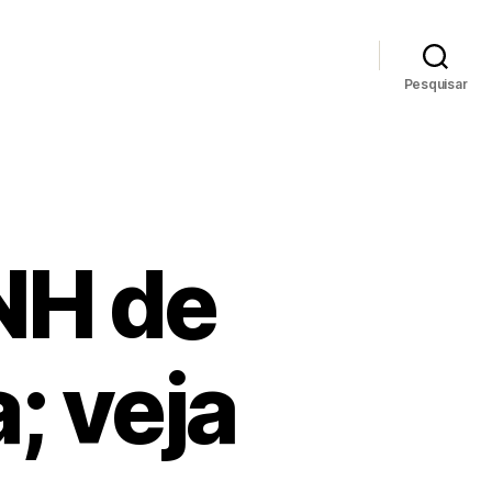
Pesquisar
NH de
; veja