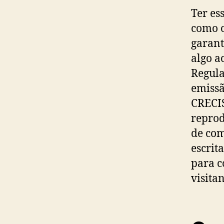
Ter es
como o
garant
algo a
Regula
emissã
CRECIS
reprod
de com
escrita
para c
visita