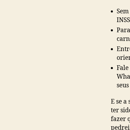
Sem 
INSS
Para
carn
Entr
orie
Fale
What
seus 
E se a
ter si
fazer 
pedrei