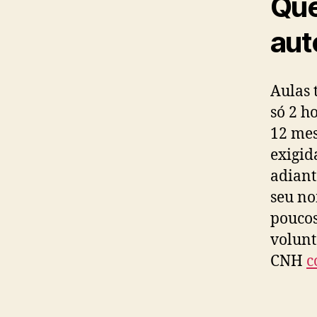
Que
aut
Aulas 
só 2 h
12 mes
exigid
adiant
seu no
poucos
volunt
CNH
c