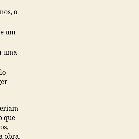
nos, o
de um
ba uma
lo
ger
veriam
 o que
os,
a obra,