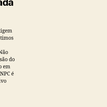
ada
exigem
ltimos
 Não
usão do
to em
RNPC é
ivo