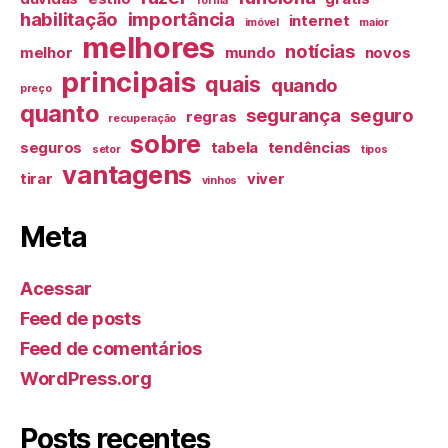
forma
habilitação
importância
internet
imóvel
maior
melhores
notícias
melhor
mundo
novos
principais
quais
quando
preço
quanto
segurança
seguro
regras
recuperação
sobre
seguros
tabela
tendências
setor
tipos
vantagens
tirar
viver
vinhos
Meta
Acessar
Feed de posts
Feed de comentários
WordPress.org
Posts recentes