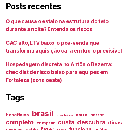
Posts recentes
O que causa o estalo na estrutura do teto
durante a noite? Entenda os riscos
CAC alto, LTV baixo: o pós-venda que
transforma aquisição cara em lucro previsível
Hospedagem discreta no Antônio Bezerra:
checklist de risco baixo para equipes em
Fortaleza (zona oeste)
Tags
brasil
benefícios
carro
carros
brasileiros
completo
custa
descubra
dicas
comprar
fazer
funciona
dúvidas
estilo
grátis