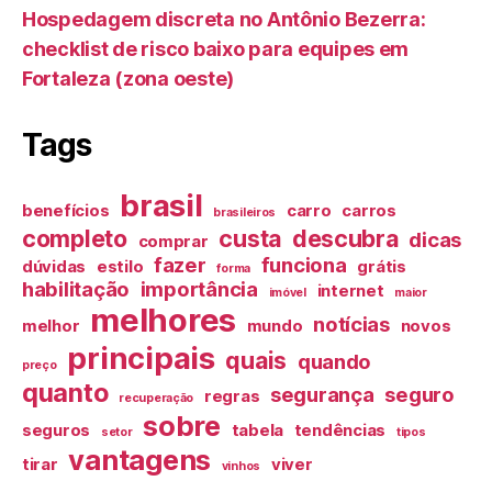
Hospedagem discreta no Antônio Bezerra:
checklist de risco baixo para equipes em
Fortaleza (zona oeste)
Tags
brasil
benefícios
carro
carros
brasileiros
completo
custa
descubra
dicas
comprar
fazer
funciona
dúvidas
estilo
grátis
forma
habilitação
importância
internet
imóvel
maior
melhores
notícias
melhor
mundo
novos
principais
quais
quando
preço
quanto
segurança
seguro
regras
recuperação
sobre
seguros
tabela
tendências
setor
tipos
vantagens
tirar
viver
vinhos