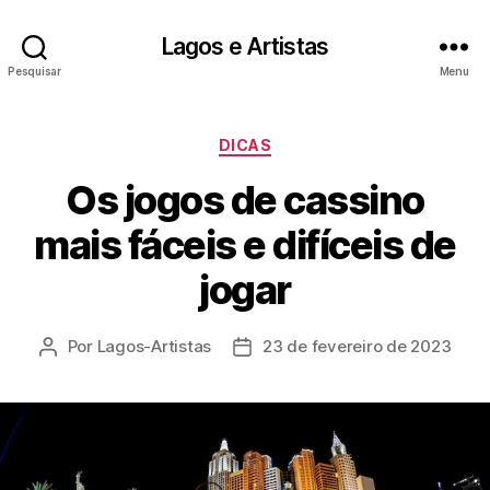
Lagos e Artistas
Pesquisar
Menu
Categorias
DICAS
Os jogos de cassino
mais fáceis e difíceis de
jogar
Por
Lagos-Artistas
23 de fevereiro de 2023
Autor
Data
do
de
post
publicação