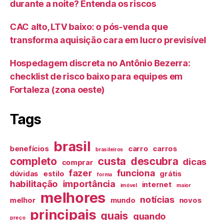
durante a noite? Entenda os riscos
CAC alto, LTV baixo: o pós-venda que
transforma aquisição cara em lucro previsível
Hospedagem discreta no Antônio Bezerra:
checklist de risco baixo para equipes em
Fortaleza (zona oeste)
Tags
brasil
benefícios
carro
carros
brasileiros
completo
custa
descubra
dicas
comprar
fazer
funciona
dúvidas
estilo
grátis
forma
habilitação
importância
internet
imóvel
maior
melhores
notícias
melhor
mundo
novos
principais
quais
quando
preço