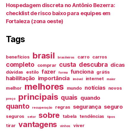
Hospedagem discreta no Antônio Bezerra:
checklist de risco baixo para equipes em
Fortaleza (zona oeste)
Tags
brasil
benefícios
carro
carros
brasileiros
completo
custa
descubra
dicas
comprar
fazer
funciona
dúvidas
estilo
grátis
forma
habilitação
importância
internet
imóvel
maior
melhores
notícias
melhor
mundo
novos
principais
quais
quando
preço
quanto
segurança
seguro
regras
recuperação
sobre
seguros
tabela
tendências
setor
tipos
vantagens
tirar
viver
vinhos