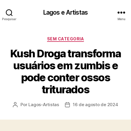
Lagos e Artistas
Pesquisar
Menu
Categorias
SEM CATEGORIA
Kush Droga transforma
usuários em zumbis e
pode conter ossos
triturados
Por
Lagos-Artistas
16 de agosto de 2024
Autor
Data
do
de
post
publicação