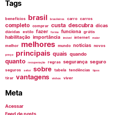
Tags
brasil
benefícios
carro
carros
brasileiros
completo
custa
descubra
dicas
comprar
fazer
funciona
dúvidas
estilo
grátis
forma
habilitação
importância
internet
imóvel
maior
melhores
notícias
melhor
mundo
novos
principais
quais
quando
preço
quanto
segurança
seguro
regras
recuperação
sobre
seguros
tabela
tendências
setor
tipos
vantagens
tirar
viver
vinhos
Meta
Acessar
Feed de posts