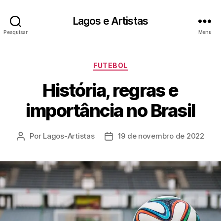
Lagos e Artistas
Pesquisar
Menu
Categorias
FUTEBOL
História, regras e
importância no Brasil
Por
Lagos-Artistas
19 de novembro de 2022
Autor
Data
do
de
post
publicação