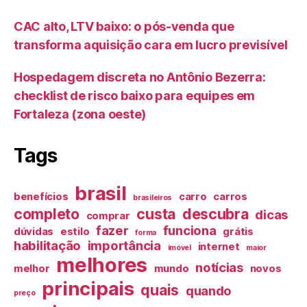
CAC alto, LTV baixo: o pós-venda que
transforma aquisição cara em lucro previsível
Hospedagem discreta no Antônio Bezerra:
checklist de risco baixo para equipes em
Fortaleza (zona oeste)
Tags
brasil
benefícios
carro
carros
brasileiros
completo
custa
descubra
dicas
comprar
fazer
funciona
dúvidas
estilo
grátis
forma
habilitação
importância
internet
imóvel
maior
melhores
notícias
melhor
mundo
novos
principais
quais
quando
preço