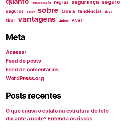
quanto
segurança
seguro
regras
recuperação
sobre
seguros
tabela
tendências
setor
tipos
vantagens
tirar
viver
vinhos
Meta
Acessar
Feed de posts
Feed de comentários
WordPress.org
Posts recentes
O que causa o estalo na estrutura do teto
durante a noite? Entenda os riscos