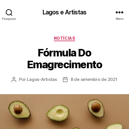
Lagos e Artistas
Pesquisar
Menu
Categorias
NOTÍCIAS
Fórmula Do
Emagrecimento
Por
Lagos-Artistas
8 de setembro de 2021
Autor
Data
do
de
post
publicação