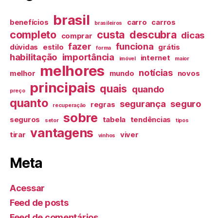
brasil
benefícios
carro
carros
brasileiros
completo
custa
descubra
dicas
comprar
fazer
funciona
dúvidas
estilo
grátis
forma
habilitação
importância
internet
imóvel
maior
melhores
notícias
melhor
mundo
novos
principais
quais
quando
preço
quanto
segurança
seguro
regras
recuperação
sobre
seguros
tabela
tendências
setor
tipos
vantagens
tirar
viver
vinhos
Meta
Acessar
Feed de posts
Feed de comentários