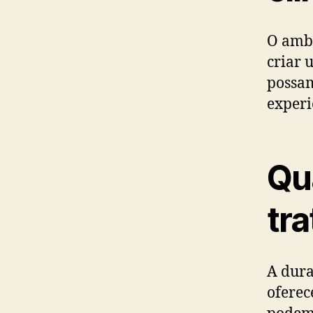
O ambi
criar 
possam
experi
Qu
tr
A dura
oferec