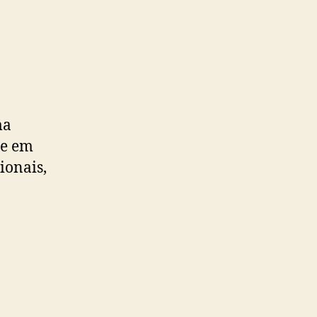
ma
 e em
ionais,