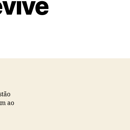
vive
stão
êm ao