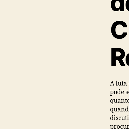
d
C
R
A luta
pode s
quanto
quando
discut
procur