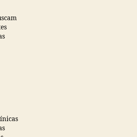
buscam
tes
as
ínicas
as