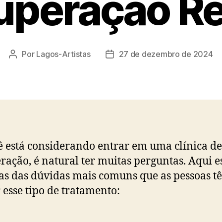
uperação Re
Por
Lagos-Artistas
27 de dezembro de 2024
Autor
Data
do
de
post
publicação
ê está considerando entrar em uma clínica de
ração, é natural ter muitas perguntas. Aqui e
s das dúvidas mais comuns que as pessoas t
 esse tipo de tratamento: