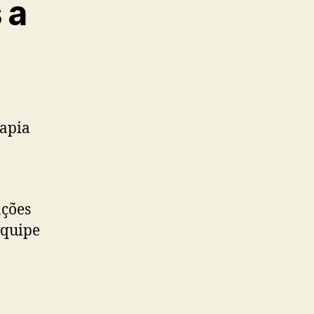
 a
rapia
ações
equipe