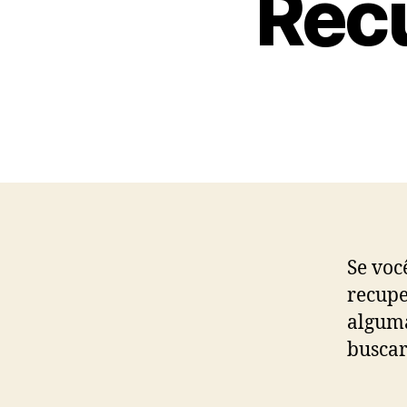
Rec
Se voc
recupe
alguma
buscar