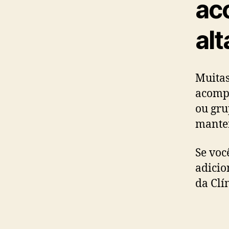
ac
alt
Muitas
acompa
ou gru
mante
Se voc
adicio
da Clí