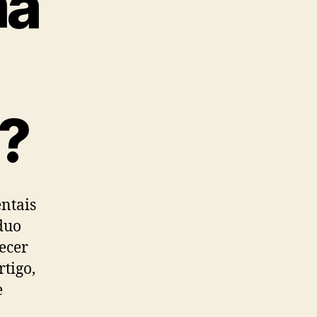
ma
?
ntais
duo
ecer
rtigo,
e