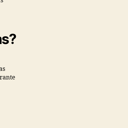
as
as?
as
urante