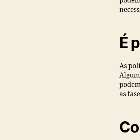
podem 
necess
É p
As polí
Alguma
podem 
as fas
Co