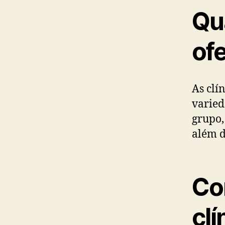
Qu
of
As clí
varied
grupo,
além d
Co
clí