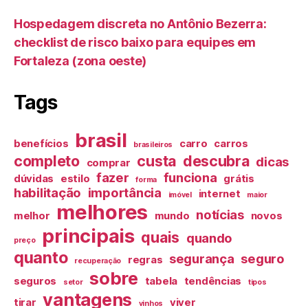
Hospedagem discreta no Antônio Bezerra:
checklist de risco baixo para equipes em
Fortaleza (zona oeste)
Tags
brasil
benefícios
carro
carros
brasileiros
completo
custa
descubra
dicas
comprar
fazer
funciona
dúvidas
estilo
grátis
forma
habilitação
importância
internet
imóvel
maior
melhores
notícias
melhor
mundo
novos
principais
quais
quando
preço
quanto
segurança
seguro
regras
recuperação
sobre
seguros
tabela
tendências
setor
tipos
vantagens
tirar
viver
vinhos