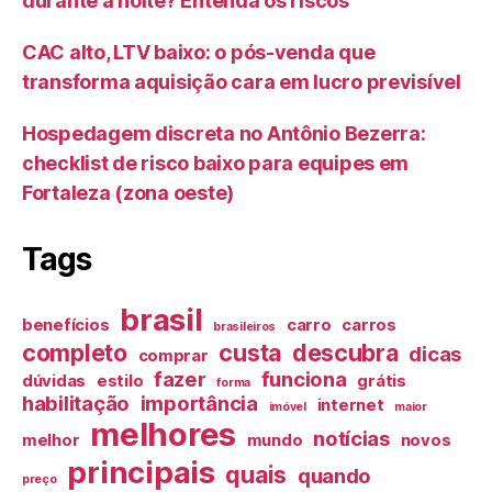
durante a noite? Entenda os riscos
CAC alto, LTV baixo: o pós-venda que
transforma aquisição cara em lucro previsível
Hospedagem discreta no Antônio Bezerra:
checklist de risco baixo para equipes em
Fortaleza (zona oeste)
Tags
brasil
benefícios
carro
carros
brasileiros
completo
custa
descubra
dicas
comprar
fazer
funciona
dúvidas
estilo
grátis
forma
habilitação
importância
internet
imóvel
maior
melhores
notícias
melhor
mundo
novos
principais
quais
quando
preço