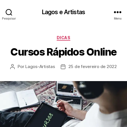
Lagos e Artistas
Pesquisar
Menu
Categorias
DICAS
Cursos Rápidos Online
Por
Lagos-Artistas
25 de fevereiro de 2022
Autor
Data
do
de
post
publicação