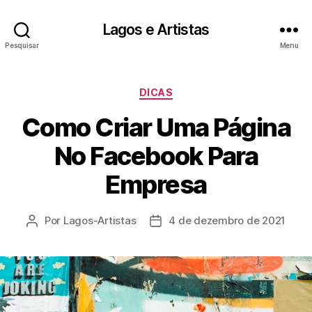
Lagos e Artistas
Pesquisar
Menu
Categorias
DICAS
Como Criar Uma Página
No Facebook Para
Empresa
Por
Lagos-Artistas
4 de dezembro de 2021
Autor
Data
do
de
post
publicação