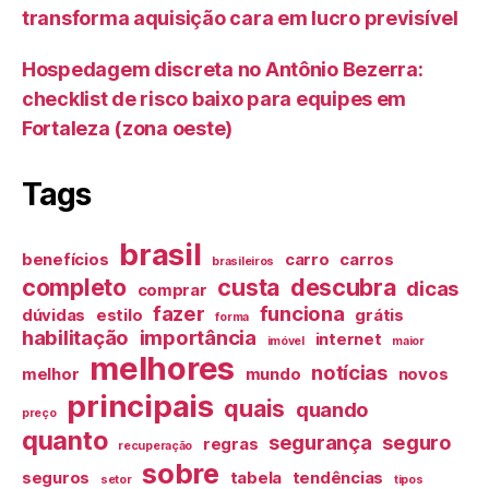
transforma aquisição cara em lucro previsível
Hospedagem discreta no Antônio Bezerra:
checklist de risco baixo para equipes em
Fortaleza (zona oeste)
Tags
brasil
benefícios
carro
carros
brasileiros
completo
custa
descubra
dicas
comprar
fazer
funciona
dúvidas
estilo
grátis
forma
habilitação
importância
internet
imóvel
maior
melhores
notícias
melhor
mundo
novos
principais
quais
quando
preço
quanto
segurança
seguro
regras
recuperação
sobre
seguros
tabela
tendências
setor
tipos