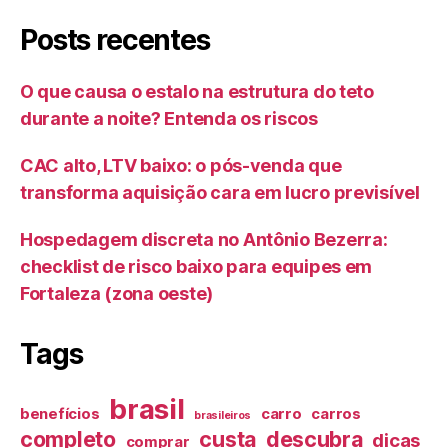
Posts recentes
O que causa o estalo na estrutura do teto
durante a noite? Entenda os riscos
CAC alto, LTV baixo: o pós-venda que
transforma aquisição cara em lucro previsível
Hospedagem discreta no Antônio Bezerra:
checklist de risco baixo para equipes em
Fortaleza (zona oeste)
Tags
brasil
benefícios
carro
carros
brasileiros
completo
custa
descubra
dicas
comprar