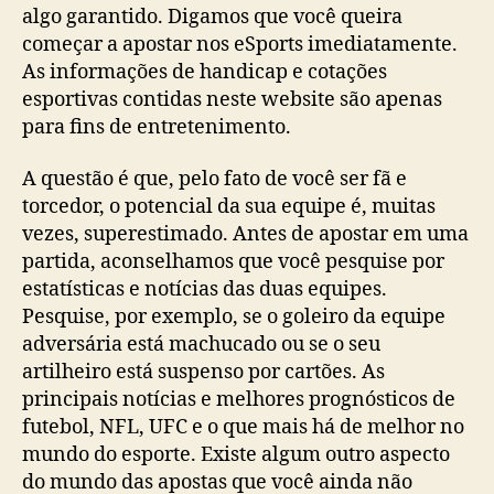
algo garantido. Digamos que você queira
começar a apostar nos eSports imediatamente.
As informações de handicap e cotações
esportivas contidas neste website são apenas
para fins de entretenimento.
A questão é que, pelo fato de você ser fã e
torcedor, o potencial da sua equipe é, muitas
vezes, superestimado. Antes de apostar em uma
partida, aconselhamos que você pesquise por
estatísticas e notícias das duas equipes.
Pesquise, por exemplo, se o goleiro da equipe
adversária está machucado ou se o seu
artilheiro está suspenso por cartões. As
principais notícias e melhores prognósticos de
futebol, NFL, UFC e o que mais há de melhor no
mundo do esporte. Existe algum outro aspecto
do mundo das apostas que você ainda não