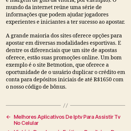
e margem de gols da vitória, por exemplo). O
mundo da internet reúne uma série de
informações que podem ajudar jogadores
experientes e iniciantes a ter sucesso ao apostar.
A grande maioria dos sites oferece opções para
apostar em diversas modalidades esportivas. E
dentre os diferenciais que um site de apostas
oferece, estão suas promoções online. Um bom
exemplo é o site Betmotion, que oferece a
oportunidade de o usuário duplicar o crédito em
conta para depósitos iniciais de até R$1650 com
o nosso código de bônus.
←
Melhores Aplicativos De Iptv Para Assistir Tv
No Celular