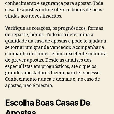
conhecimento e segurança para apostar. Toda
casa de apostas online oferece bônus de boas-
vindas aos novos inscritos.
Verifique as cotações, os prognósticos, formas
de repasse, bônus. Tudo isso determina a
qualidade da casa de apostas e pode te ajudar a
se tornar um grande vencedor. Acompanhar a
campanha dos times, é uma excelente maneira
de prever apostas. Desde as análises dos
especialistas em prognósticos, até o que os
grandes apostadores fazem para ter sucesso.
Conhecimento nunca é demais e, no caso de
apostas, não é mesmo.
Escolha Boas Casas De
Apostas