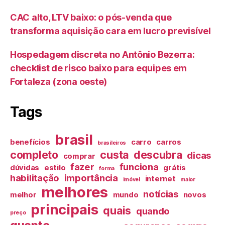
CAC alto, LTV baixo: o pós-venda que
transforma aquisição cara em lucro previsível
Hospedagem discreta no Antônio Bezerra:
checklist de risco baixo para equipes em
Fortaleza (zona oeste)
Tags
brasil
benefícios
carro
carros
brasileiros
completo
custa
descubra
dicas
comprar
fazer
funciona
dúvidas
estilo
grátis
forma
habilitação
importância
internet
imóvel
maior
melhores
notícias
melhor
mundo
novos
principais
quais
quando
preço