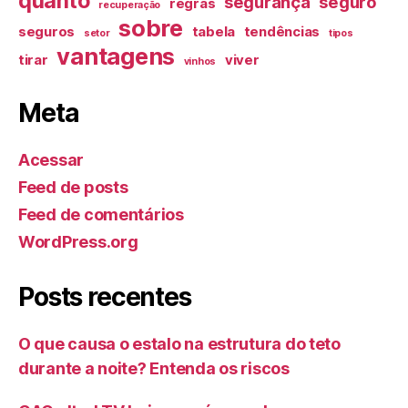
quanto
segurança
seguro
regras
recuperação
sobre
seguros
tabela
tendências
setor
tipos
vantagens
tirar
viver
vinhos
Meta
Acessar
Feed de posts
Feed de comentários
WordPress.org
Posts recentes
O que causa o estalo na estrutura do teto
durante a noite? Entenda os riscos