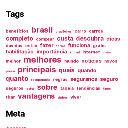
Tags
brasil
benefícios
carro
carros
brasileiros
completo
custa
descubra
dicas
comprar
fazer
funciona
dúvidas
estilo
grátis
forma
habilitação
importância
internet
imóvel
maior
melhores
notícias
melhor
mundo
novos
principais
quais
quando
preço
quanto
segurança
seguro
regras
recuperação
sobre
seguros
tabela
tendências
setor
tipos
vantagens
tirar
viver
vinhos
Meta