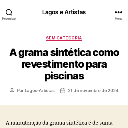
Lagos e Artistas
Pesquisar
Menu
Categorias
SEM CATEGORIA
A grama sintética como
revestimento para
piscinas
Por
Lagos-Artistas
21 de novembro de 2024
Autor
Data
do
de
post
publicação
A manutenção da grama sintética é de suma