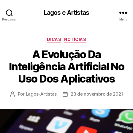
Lagos e Artistas
Pesquisar
Menu
Categorias
DICAS
NOTÍCIAS
A Evolução Da
Inteligência Artificial No
Uso Dos Aplicativos
Por
Lagos-Artistas
23 de novembro de 2021
Autor
Data
do
de
post
publicação