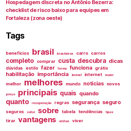
Hospedagem discreta no Antônio Bezerra:
checklist de risco baixo para equipes em
Fortaleza (zona oeste)
Tags
brasil
benefícios
carro
carros
brasileiros
completo
custa
descubra
dicas
comprar
fazer
funciona
dúvidas
estilo
grátis
forma
habilitação
importância
internet
imóvel
maior
melhores
notícias
melhor
mundo
novos
principais
quais
quando
preço
quanto
segurança
seguro
regras
recuperação
sobre
seguros
tabela
tendências
setor
tipos
vantagens
tirar
viver
vinhos