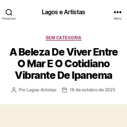
Lagos e Artistas
Pesquisar
Menu
Categorias
SEM CATEGORIA
A Beleza De Viver Entre
O Mar E O Cotidiano
Vibrante De Ipanema
Por
Lagos-Artistas
16 de outubro de 2025
Autor
Data
do
de
post
publicação