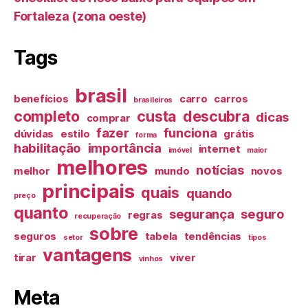
Fortaleza (zona oeste)
Tags
brasil
benefícios
carro
carros
brasileiros
completo
custa
descubra
dicas
comprar
fazer
funciona
dúvidas
estilo
grátis
forma
habilitação
importância
internet
imóvel
maior
melhores
notícias
melhor
mundo
novos
principais
quais
quando
preço
quanto
segurança
seguro
regras
recuperação
sobre
seguros
tabela
tendências
setor
tipos
vantagens
tirar
viver
vinhos
Meta