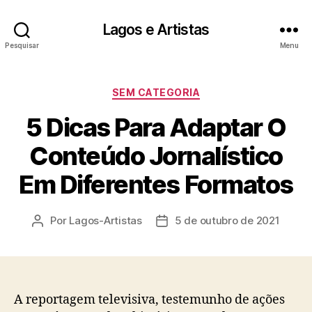
Lagos e Artistas
Pesquisar
Menu
Categorias
SEM CATEGORIA
5 Dicas Para Adaptar O
Conteúdo Jornalístico
Em Diferentes Formatos
Por
Lagos-Artistas
5 de outubro de 2021
Autor
Data
do
de
post
publicação
A reportagem televisiva, testemunho de ações