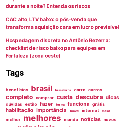
durante a noite? Entenda os riscos
CAC alto, LTV baixo: o pós-venda que
transforma aquisição cara em lucro previsível
Hospedagem discreta no Antônio Bezerra:
checklist de risco baixo para equipes em
Fortaleza (zona oeste)
Tags
brasil
benefícios
carro
carros
brasileiros
completo
custa
descubra
dicas
comprar
fazer
funciona
dúvidas
estilo
grátis
forma
habilitação
importância
internet
imóvel
maior
melhores
notícias
melhor
mundo
novos