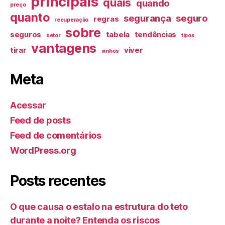
principais
quais
quando
preço
quanto
segurança
seguro
regras
recuperação
sobre
seguros
tabela
tendências
setor
tipos
vantagens
tirar
viver
vinhos
Meta
Acessar
Feed de posts
Feed de comentários
WordPress.org
Posts recentes
O que causa o estalo na estrutura do teto
durante a noite? Entenda os riscos